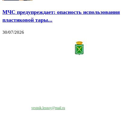
МЧС предупреждает: опасность использования
пластиковой тары...
30/07/2026
Все права на материалы, публикуемые на сайте vestnik-lesnoy.ru, защищены. Никакая
часть данных публикуемых материалов не может быть воспроизведена в какой бы то
ни было форме без письменного разрешения МАУ «ЦИИОС».
Свяжитесь с нами:
vestnik.lesnoy@mail.ru
Наши контакты