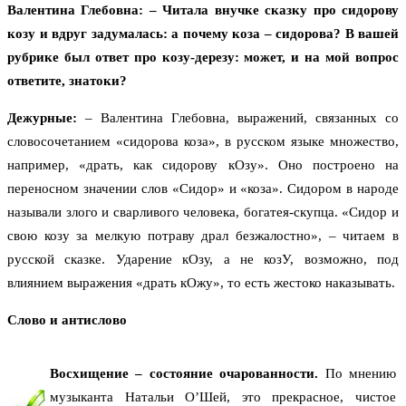
Валентина Глебовна: – Читала внучке сказку про сидорову
козу и вдруг задумалась: а почему коза – сидорова? В вашей
рубрике был ответ про козу-дерезу: может, и на мой вопрос
ответите, знатоки?
Дежурные:
– Валентина Глебовна, выражений, связанных со
словосочетанием «сидорова коза», в русском языке множество,
например, «драть, как сидорову кОзу». Оно построено на
переносном значении слов «Сидор» и «коза». Сидором в народе
называли злого и сварливого человека, богатея-скупца. «Сидор и
свою козу за мелкую потраву драл безжалостно», – читаем в
русской сказке. Ударение кОзу, а не козУ, возможно, под
влиянием выражения «драть кОжу», то есть жестоко наказывать.
Слово и антислово
Восхищение – состояние очарованности.
По мнению
музыканта Натальи О’Шей, это прекрасное, чистое