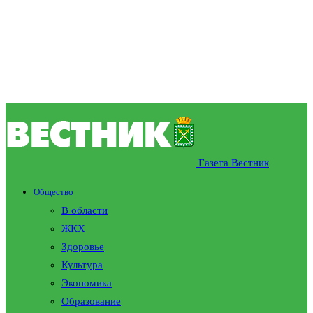
Газета Вестник
Общество
В области
ЖКХ
Здоровье
Культура
Экономика
Образование