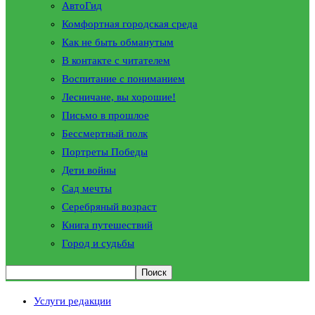
АвтоГид
Комфортная городская среда
Как не быть обманутым
В контакте с читателем
Воспитание с пониманием
Лесничане, вы хорошие!
Письмо в прошлое
Бессмертный полк
Портреты Победы
Дети войны
Сад мечты
Серебряный возраст
Книга путешествий
Город и судьбы
Услуги редакции