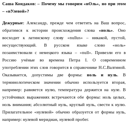
Саша Кондаков: – Почему мы говорим «нОль», но при этом
– «нУлевой»?
Дежурные:
Александр, прежде чем ответить на Ваш вопрос,
обратимся к истории происхождения слова
«ноль»
. Оно
восходит к латинскому слову «nullus» – никакой, пустой,
несуществующий. В русском языке слово «ноль»
позаимствовали с немецкого языка – «null». Привезли его в
Россию учёные во времена Петра I. О современном
употреблении этих слов говорится в справочнике Н.С.Валгиной.
Оказывается, допустимы две формы:
ноль и нуль
. В
терминологическом значении обычно используется вторая,
например: равняется нулю, температура держится на нуле. В
устойчивых выражениях встречаются обе формы: ноль целых,
ноль внимания; абсолютный нуль, круглый нуль, свести к нулю.
Прилагательное «нулевой» обычно образуется от формы нуль,
например: нулевой меридиан, нулевой пробег.