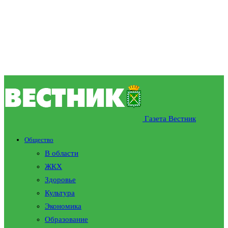
Газета Вестник
Общество
В области
ЖКХ
Здоровье
Культура
Экономика
Образование