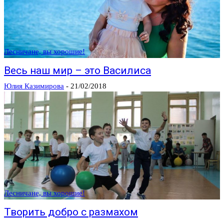
Лесничане, вы хорошие!
Весь наш мир – это Василиса
Юлия Казимирова
-
21/02/2018
Лесничане, вы хорошие!
Творить добро с размахом