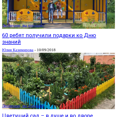
Лесничане, вы хорошие!
60 ребят получили подарки ко Дню
знаний
Юлия Казимирова
-
10/09/2018
Лесничане, вы хорошие!
Цветущий сад – в душе и во дворе