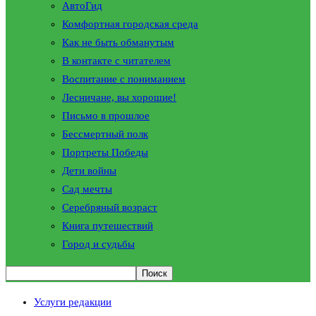
АвтоГид
Комфортная городская среда
Как не быть обманутым
В контакте с читателем
Воспитание с пониманием
Лесничане, вы хорошие!
Письмо в прошлое
Бессмертный полк
Портреты Победы
Дети войны
Сад мечты
Серебряный возраст
Книга путешествий
Город и судьбы
Услуги редакции