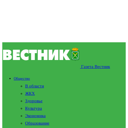
Газета Вестник
Общество
В области
ЖКХ
Здоровье
Культура
Экономика
Образование