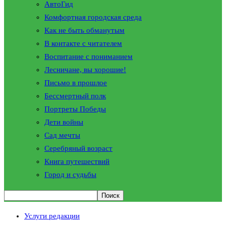
АвтоГид
Комфортная городская среда
Как не быть обманутым
В контакте с читателем
Воспитание с пониманием
Лесничане, вы хорошие!
Письмо в прошлое
Бессмертный полк
Портреты Победы
Дети войны
Сад мечты
Серебряный возраст
Книга путешествий
Город и судьбы
Услуги редакции