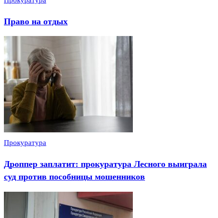
Прокуратура
Право на отдых
Прокуратура
Дроппер заплатит: прокуратура Лесного выиграла
суд против пособницы мошенников