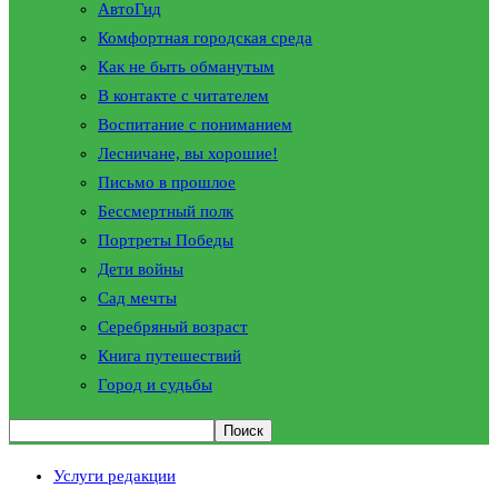
АвтоГид
Комфортная городская среда
Как не быть обманутым
В контакте с читателем
Воспитание с пониманием
Лесничане, вы хорошие!
Письмо в прошлое
Бессмертный полк
Портреты Победы
Дети войны
Сад мечты
Серебряный возраст
Книга путешествий
Город и судьбы
Услуги редакции