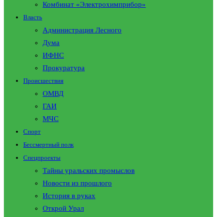
Комбинат «Электрохимприбор»
Власть
Администрация Лесного
Дума
ИФНС
Прокуратура
Происшествия
ОМВД
ГАИ
МЧС
Спорт
Бессмертный полк
Спецпроекты
Тайны уральских промыслов
Новости из прошлого
История в руках
Открой Урал