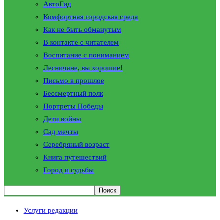
АвтоГид
Комфортная городская среда
Как не быть обманутым
В контакте с читателем
Воспитание с пониманием
Лесничане, вы хорошие!
Письмо в прошлое
Бессмертный полк
Портреты Победы
Дети войны
Сад мечты
Серебряный возраст
Книга путешествий
Город и судьбы
Услуги редакции