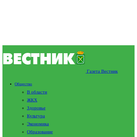
Газета Вестник
Общество
В области
ЖКХ
Здоровье
Культура
Экономика
Образование