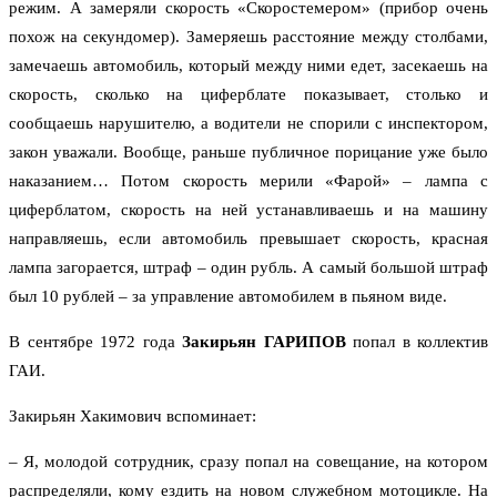
режим. А замеряли скорость «Скоростемером» (прибор очень
похож на секундомер). Замеряешь расстояние между столбами,
замечаешь автомобиль, который между ними едет, засекаешь на
скорость, сколько на циферблате показывает, столько и
сообщаешь нарушителю, а водители не спорили с инспектором,
закон уважали. Вообще, раньше публичное порицание уже было
наказанием… Потом скорость мерили «Фарой» – лампа с
циферблатом, скорость на ней устанавливаешь и на машину
направляешь, если автомобиль превышает скорость, красная
лампа загорается, штраф – один рубль. А самый большой штраф
был 10 рублей – за управление автомобилем в пьяном виде.
В сентябре 1972 года
Закирьян ГАРИПОВ
попал в коллектив
ГАИ.
Закирьян Хакимович вспоминает:
– Я, молодой сотрудник, сразу попал на совещание, на котором
распределяли, кому ездить на новом служебном мотоцикле. На