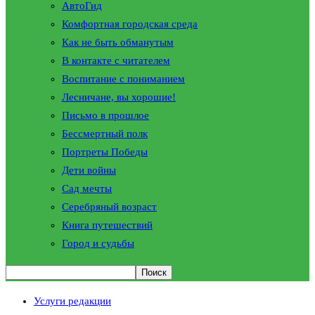
АвтоГид
Комфортная городская среда
Как не быть обманутым
В контакте с читателем
Воспитание с пониманием
Лесничане, вы хорошие!
Письмо в прошлое
Бессмертный полк
Портреты Победы
Дети войны
Сад мечты
Серебряный возраст
Книга путешествий
Город и судьбы
Услуги редакции