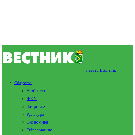
Газета Вестник
Общество
В области
ЖКХ
Здоровье
Культура
Экономика
Образование