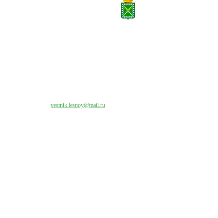
Все права на материалы, публикуемые на сайте vestnik-lesnoy.ru, защищены. Никакая
часть данных публикуемых материалов не может быть воспроизведена в какой бы то
ни было форме без письменного разрешения МАУ «ЦИИОС».
Свяжитесь с нами:
vestnik.lesnoy@mail.ru
Наши контакты
Адрес:
624200, г. Лесной Свердловской области, ул. Чапаева, 3А
Директор:
8 (34342) 26776
Главный редактор:
8 (34342) 26776