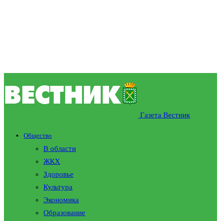
Газета Вестник
Общество
В области
ЖКХ
Здоровье
Культура
Экономика
Образование