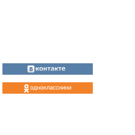
Отдел рекламы:
8 (34342) 26778
Касса, приём объявлений:
8 (34342) 26778
МАХ, Telegram:
+7 (955) 088 35 24
Оставайтесь на связи