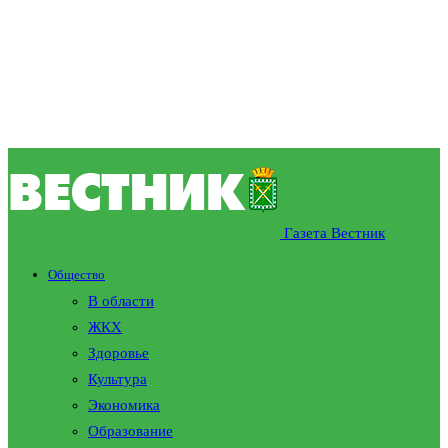
Газета Вестник
Общество
В области
ЖКХ
Здоровье
Культура
Экономика
Образование