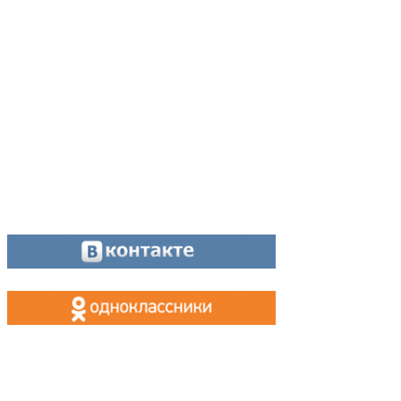
Директор:
8 (34342) 26776
Главный редактор:
8 (34342) 26776
Отдел рекламы:
8 (34342) 26778
Касса, приём объявлений:
8 (34342) 26778
МАХ, Telegram:
+7 (955) 088 35 24
Оставайтесь на связи