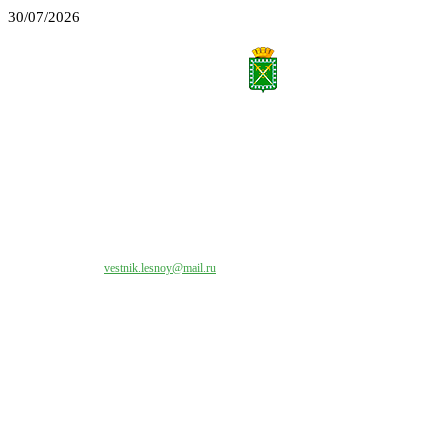
30/07/2026
Все права на материалы, публикуемые на сайте vestnik-lesnoy.ru, защищены. Никакая
часть данных публикуемых материалов не может быть воспроизведена в какой бы то
ни было форме без письменного разрешения МАУ «ЦИИОС».
Свяжитесь с нами:
vestnik.lesnoy@mail.ru
Наши контакты
Адрес:
624200, г. Лесной Свердловской области, ул. Чапаева, 3А