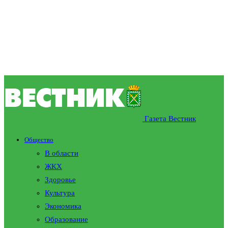
Газета Вестник
Общество
В области
ЖКХ
Здоровье
Культура
Экономика
Образование