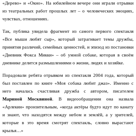
«Дерево» и «Окно». На юбилейном вечере они играли отрывки
из театральных работ прошлых лет – о человеческих эмоциях,
чувствах, отношениях.
Так, публика увидела фрагмент из самого первого спектакля
«Все мыши любят сыр», который затрагивает темы дружбы,
принятия различий, семейных ценностей, и эпизод из постановки
«Дневник Фокса Микки» – об умной собаке, которая в своём
дневнике делится размышлениями о жизни, людях и хозяйке.
Порадовали ребята отрывком из спектакля 2004 года, который
был поставлен по книге «Моя собака любит джаз». Именно с
него началась счастливая дружба с автором, писателем
Мариной Москвиной
. В видеообращении она назвала
«Арлекин» пронзительным, «когда актёры будто идут по канату
и знают, что находятся между небом и землёй, а у зрителей,
которые в это время смотрят спектакль, словно вырастают
крылья…»