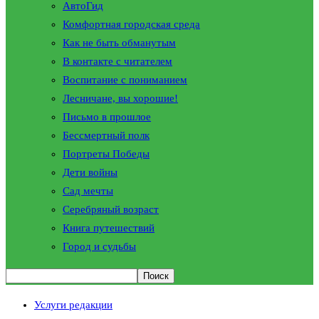
АвтоГид
Комфортная городская среда
Как не быть обманутым
В контакте с читателем
Воспитание с пониманием
Лесничане, вы хорошие!
Письмо в прошлое
Бессмертный полк
Портреты Победы
Дети войны
Сад мечты
Серебряный возраст
Книга путешествий
Город и судьбы
Услуги редакции