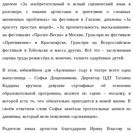
диплом «За изобретательный и ясный сценический язык в
разговоре с юными артистами и зрителями о сложных
жизненных проблемах» на фестивале в Глазове, дипломы «За
красоту простых вещей», «За пронзительность высказывания»
на фестивалях «Пролог-Весна» в Москве, Гран-при на фестивале
«Притяжение» в Красноярске, Гран-при на Всероссийском
фестивале в Тобольске и масса других. Всё это – заслуженная
оценка труда режиссёра и, конечно, таланта одарённых детей.
В этом, юбилейном для «Арлекина» году в театре всего одна
выпускница – Софья Дощенникова. Директор ЦДТ Татьяна
Кадцина вручила девушке сертификат об освоении
образовательной программы, коллеги по сцене – посылку, в
которой есть то, что обязательно пригодится в новой жизни. В
своём ответном слове Софья зачитала трогательные записи из
дневника, который вели поколения «арлекинцев».
Родители юных артистов благодарили Ирину Власову за