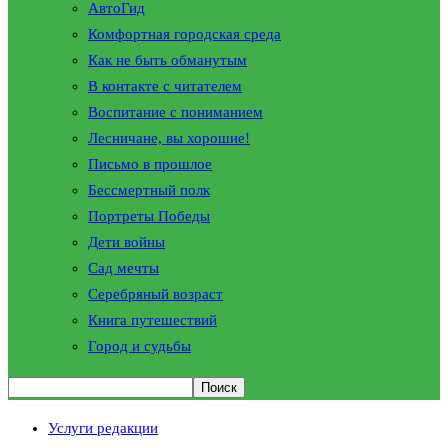
АвтоГид
Комфортная городская среда
Как не быть обманутым
В контакте с читателем
Воспитание с пониманием
Лесничане, вы хорошие!
Письмо в прошлое
Бессмертный полк
Портреты Победы
Дети войны
Сад мечты
Серебряный возраст
Книга путешествий
Город и судьбы
Услуги редакции