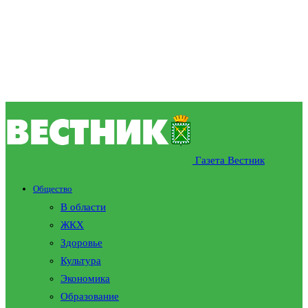
Газета Вестник
Общество
В области
ЖКХ
Здоровье
Культура
Экономика
Образование