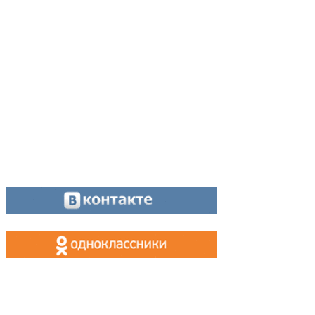
Директор:
8 (34342) 26776
Главный редактор:
8 (34342) 26776
Отдел рекламы:
8 (34342) 26778
Касса, приём объявлений:
8 (34342) 26778
МАХ, Telegram:
+7 (955) 088 35 24
Оставайтесь на связи