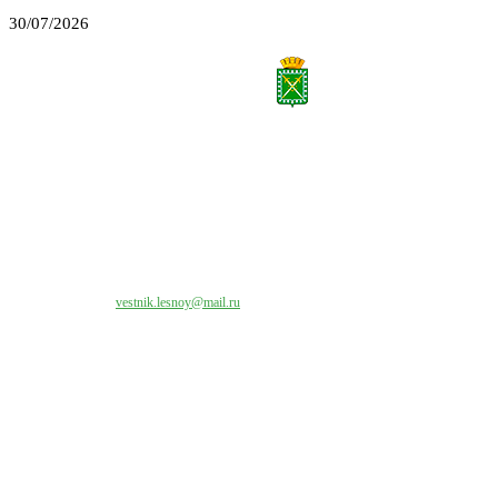
30/07/2026
Все права на материалы, публикуемые на сайте vestnik-lesnoy.ru, защищены. Никакая
часть данных публикуемых материалов не может быть воспроизведена в какой бы то
ни было форме без письменного разрешения МАУ «ЦИИОС».
Свяжитесь с нами:
vestnik.lesnoy@mail.ru
Наши контакты
Адрес:
624200, г. Лесной Свердловской области, ул. Чапаева, 3А