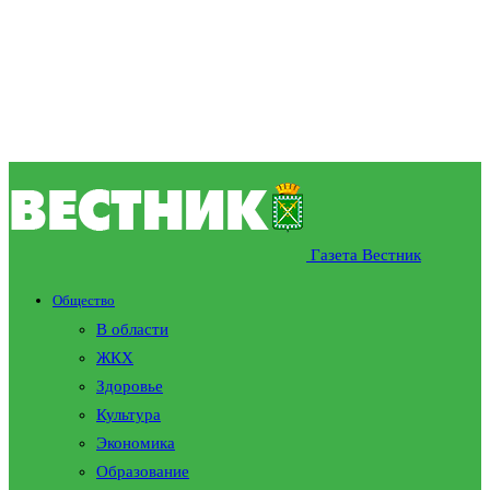
Газета Вестник
Общество
В области
ЖКХ
Здоровье
Культура
Экономика
Образование