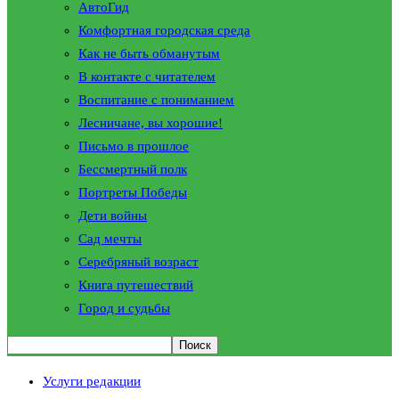
АвтоГид
Комфортная городская среда
Как не быть обманутым
В контакте с читателем
Воспитание с пониманием
Лесничане, вы хорошие!
Письмо в прошлое
Бессмертный полк
Портреты Победы
Дети войны
Сад мечты
Серебряный возраст
Книга путешествий
Город и судьбы
Услуги редакции