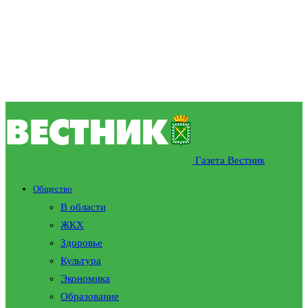
Газета Вестник
Общество
В области
ЖКХ
Здоровье
Культура
Экономика
Образование