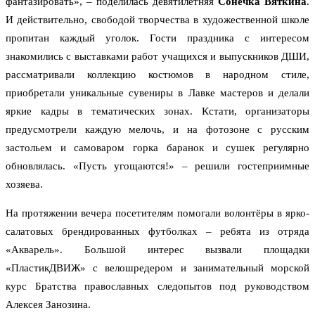
фантазировать», – поделилась девятилетняя
Сонечка Вяткина
.
И действительно, свободой творчества в художественной школе
пропитан каждый уголок. Гости праздника с интересом
знакомились с выставками работ учащихся и выпускников ДШИ,
рассматривали коллекцию костюмов в народном стиле,
приобретали уникальные сувениры в Лавке мастеров и делали
яркие кадры в тематических зонах. Кстати, организаторы
предусмотрели каждую мелочь, и на фотозоне с русским
застольем и самоваром горка баранок и сушек регулярно
обновлялась. «Пусть угощаются!» – решили гостеприимные
хозяева.
На протяжении вечера посетителям помогали волонтёры в ярко-
салатовых брендированных футболках – ребята из отряда
«Акварель». Большой интерес вызвали площадки
«ПластикДВИЖ» с велошредером и занимательный морской
курс Братства православных следопытов под руководством
Алексея Занозина.