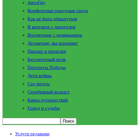
АвтоГид
Комфортная городская среда
Как не быть обманутым
В контакте с читателем
Воспитание с пониманием
Лесничане, вы хорошие!
Письмо в прошлое
Бессмертный полк
Портреты Победы
Дети войны
Сад мечты
Серебряный возраст
Книга путешествий
Город и судьбы
Услуги редакции