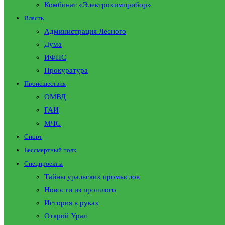
Комбинат «Электрохимприбор»
Власть
Администрация Лесного
Дума
ИФНС
Прокуратура
Происшествия
ОМВД
ГАИ
МЧС
Спорт
Бессмертный полк
Спецпроекты
Тайны уральских промыслов
Новости из прошлого
История в руках
Открой Урал