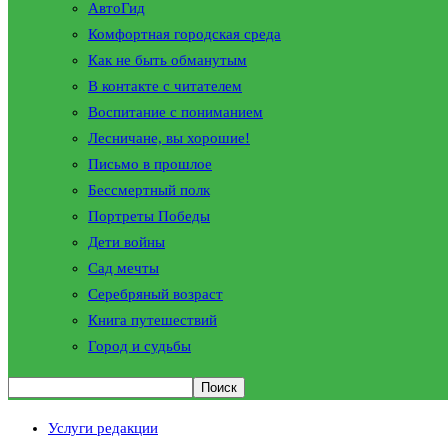
АвтоГид
Комфортная городская среда
Как не быть обманутым
В контакте с читателем
Воспитание с пониманием
Лесничане, вы хорошие!
Письмо в прошлое
Бессмертный полк
Портреты Победы
Дети войны
Сад мечты
Серебряный возраст
Книга путешествий
Город и судьбы
Услуги редакции