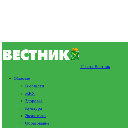
Газета Вестник
Общество
В области
ЖКХ
Здоровье
Культура
Экономика
Образование