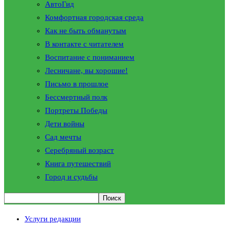
АвтоГид
Комфортная городская среда
Как не быть обманутым
В контакте с читателем
Воспитание с пониманием
Лесничане, вы хорошие!
Письмо в прошлое
Бессмертный полк
Портреты Победы
Дети войны
Сад мечты
Серебряный возраст
Книга путешествий
Город и судьбы
Услуги редакции