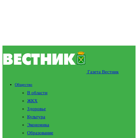
Газета Вестник
Общество
В области
ЖКХ
Здоровье
Культура
Экономика
Образование