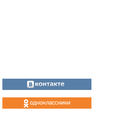
Директор:
8 (34342) 26776
Главный редактор:
8 (34342) 26776
Отдел рекламы:
8 (34342) 26778
Касса, приём объявлений:
8 (34342) 26778
МАХ, Telegram:
+7 (955) 088 35 24
Оставайтесь на связи