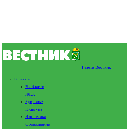
Газета Вестник
Общество
В области
ЖКХ
Здоровье
Культура
Экономика
Образование