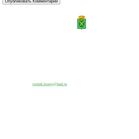
Все права на материалы, публикуемые на сайте vestnik-lesnoy.ru, защищены. Никакая
часть данных публикуемых материалов не может быть воспроизведена в какой бы то
ни было форме без письменного разрешения МАУ «ЦИИОС».
Свяжитесь с нами:
vestnik.lesnoy@mail.ru
Наши контакты
Адрес:
624200, г. Лесной Свердловской области, ул. Чапаева, 3А