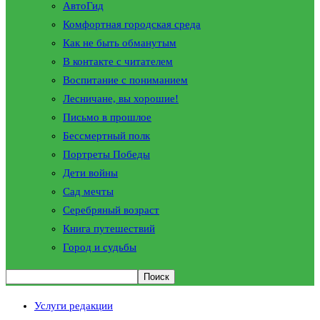
АвтоГид
Комфортная городская среда
Как не быть обманутым
В контакте с читателем
Воспитание с пониманием
Лесничане, вы хорошие!
Письмо в прошлое
Бессмертный полк
Портреты Победы
Дети войны
Сад мечты
Серебряный возраст
Книга путешествий
Город и судьбы
Услуги редакции