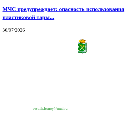
МЧС предупреждает: опасность использования
пластиковой тары...
30/07/2026
Все права на материалы, публикуемые на сайте vestnik-lesnoy.ru, защищены. Никакая
часть данных публикуемых материалов не может быть воспроизведена в какой бы то
ни было форме без письменного разрешения МАУ «ЦИИОС».
Свяжитесь с нами:
vestnik.lesnoy@mail.ru
Наши контакты