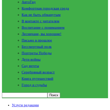
АвтоГид
Комфортная городская среда
Как не быть обманутым
В контакте с читателем
Воспитание с пониманием
Лесничане, вы хорошие!
Письмо в прошлое
Бессмертный полк
Портреты Победы
Дети войны
Сад мечты
Серебряный возраст
Книга путешествий
Город и судьбы
Услуги редакции