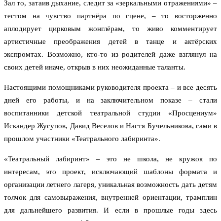
Зал то, затаив дыхание, следит за «зеркальными отражениями» –
тестом на чувство партнёра по сцене, – то восторженно
аплодирует цирковым жонглёрам, то живо комментирует
артистичные преображения детей в танце и актёрских
экспромтах. Возможно, кто-то из родителей даже взглянул на
своих детей иначе, открыв в них неожиданные таланты.
Настоящими помощниками руководителя проекта – и все десять
дней его работы, и на заключительном показе – стали
воспитанники детской театральной студии «Просцениум»
Искандер Жусупов, Давид Веселов и Настя Бучельникова, сами в
прошлом участники «Театрального лабиринта».
«Театральный лабиринт» – это не школа, не кружок по
интересам, это проект, исключающий шаблоны формата и
организации летнего лагеря, уникальная возможность дать детям
толчок для самовыражения, внутренней ориентации, трамплин
для дальнейшего развития. И если в прошлые годы здесь