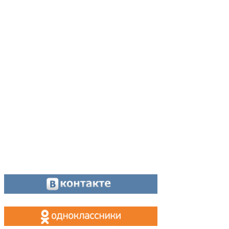
Адрес:
624200, г. Лесной Свердловской области, ул. Чапаева, 3А
Директор:
8 (34342) 26776
Главный редактор:
8 (34342) 26776
Отдел рекламы:
8 (34342) 26778
Касса, приём объявлений:
8 (34342) 26778
МАХ, Telegram:
+7 (955) 088 35 24
Оставайтесь на связи