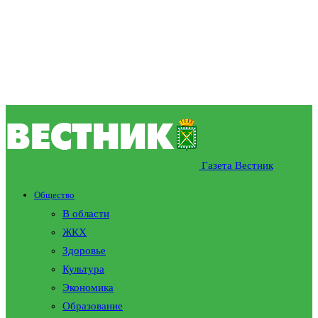
Газета Вестник
Общество
В области
ЖКХ
Здоровье
Культура
Экономика
Образование