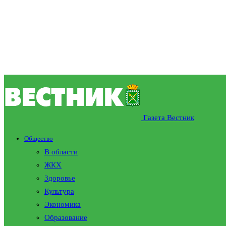
Газета Вестник
Общество
В области
ЖКХ
Здоровье
Культура
Экономика
Образование