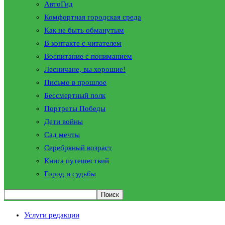
АвтоГид
Комфортная городская среда
Как не быть обманутым
В контакте с читателем
Воспитание с пониманием
Лесничане, вы хорошие!
Письмо в прошлое
Бессмертный полк
Портреты Победы
Дети войны
Сад мечты
Серебряный возраст
Книга путешествий
Город и судьбы
Услуги редакции