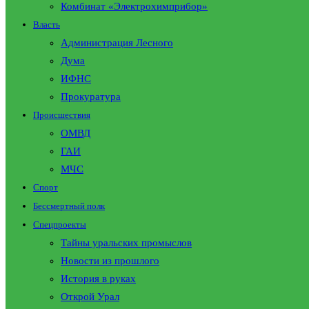
Комбинат «Электрохимприбор»
Власть
Администрация Лесного
Дума
ИФНС
Прокуратура
Происшествия
ОМВД
ГАИ
МЧС
Спорт
Бессмертный полк
Спецпроекты
Тайны уральских промыслов
Новости из прошлого
История в руках
Открой Урал