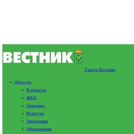
Газета Вестник
Общество
В области
ЖКХ
Здоровье
Культура
Экономика
Образование