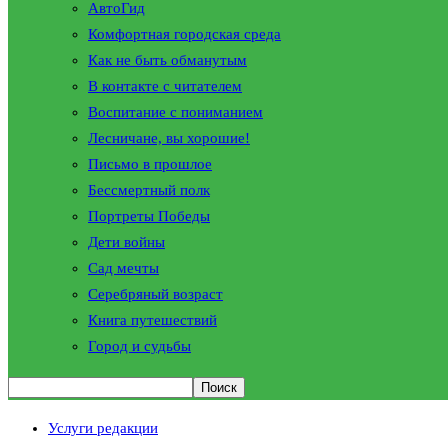
АвтоГид
Комфортная городская среда
Как не быть обманутым
В контакте с читателем
Воспитание с пониманием
Лесничане, вы хорошие!
Письмо в прошлое
Бессмертный полк
Портреты Победы
Дети войны
Сад мечты
Серебряный возраст
Книга путешествий
Город и судьбы
Услуги редакции