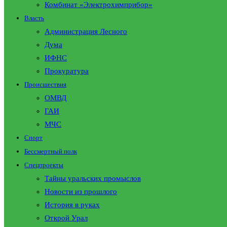
Комбинат «Электрохимприбор»
Власть
Администрация Лесного
Дума
ИФНС
Прокуратура
Происшествия
ОМВД
ГАИ
МЧС
Спорт
Бессмертный полк
Спецпроекты
Тайны уральских промыслов
Новости из прошлого
История в руках
Открой Урал