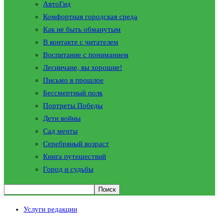
АвтоГид
Комфортная городская среда
Как не быть обманутым
В контакте с читателем
Воспитание с пониманием
Лесничане, вы хорошие!
Письмо в прошлое
Бессмертный полк
Портреты Победы
Дети войны
Сад мечты
Серебряный возраст
Книга путешествий
Город и судьбы
Услуги редакции