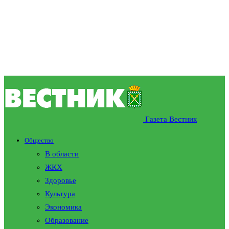
Газета Вестник
Общество
В области
ЖКХ
Здоровье
Культура
Экономика
Образование