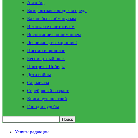
АвтоГид
Комфортная городская среда
Как не быть обманутым
В контакте с читателем
Воспитание с пониманием
Лесничане, вы хорошие!
Письмо в прошлое
Бессмертный полк
Портреты Победы
Дети войны
Сад мечты
Серебряный возраст
Книга путешествий
Город и судьбы
Услуги редакции