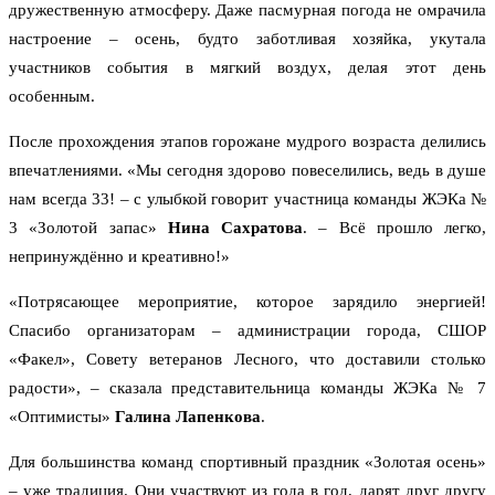
дружественную атмосферу. Даже пасмурная погода не омрачила
настроение – осень, будто заботливая хозяйка, укутала
участников события в мягкий воздух, делая этот день
особенным.
После прохождения этапов горожане мудрого возраста делились
впечатлениями. «Мы сегодня здорово повеселились, ведь в душе
нам всегда 33! – с улыбкой говорит участница команды ЖЭКа №
3 «Золотой запас»
Нина Сахратова
. – Всё прошло легко,
непринуждённо и креативно!»
«Потрясающее мероприятие, которое зарядило энергией!
Спасибо организаторам – администрации города, СШОР
«Факел», Совету ветеранов Лесного, что доставили столько
радости», – сказала представительница команды ЖЭКа № 7
«Оптимисты»
Галина Лапенкова
.
Для большинства команд спортивный праздник «Золотая осень»
– уже традиция. Они участвуют из года в год, дарят друг другу