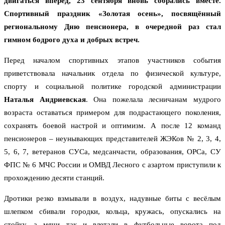
двигаться вперёд, 23 сентября вновь собрались вместе.
Спортивный праздник «Золотая осень», посвящённый
региональному Дню пенсионера, в очередной раз стал
гимном бодрого духа и добрых встреч.
Перед началом спортивных этапов участников события
приветствовала начальник отдела по физической культуре,
спорту и социальной политике городской администрации
Наталья Андриевская
. Она пожелала лесничанам мудрого
возраста оставаться примером для подрастающего поколения,
сохранять боевой настрой и оптимизм. А после 12 команд
пенсионеров – неунывающих представителей ЖЭКов № 2, 3, 4,
5, 6, 7, ветеранов СУСа, медсанчасти, образования, ОРСа, СУ
ФПС № 6 МЧС России и ОМВД Лесного с азартом приступили к
прохождению десяти станций.
Дротики резко взмывали в воздух, надувные биты с весёлым
шлепком сбивали городки, кольца, кружась, опускались на
стойку, а мячи так и влетали в футбольные ворота под