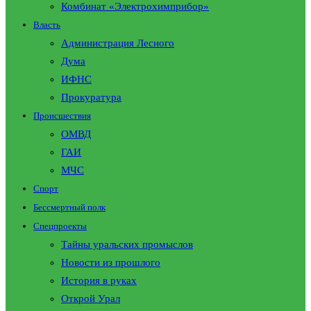
Комбинат «Электрохимприбор»
Власть
Администрация Лесного
Дума
ИФНС
Прокуратура
Происшествия
ОМВД
ГАИ
МЧС
Спорт
Бессмертный полк
Спецпроекты
Тайны уральских промыслов
Новости из прошлого
История в руках
Открой Урал