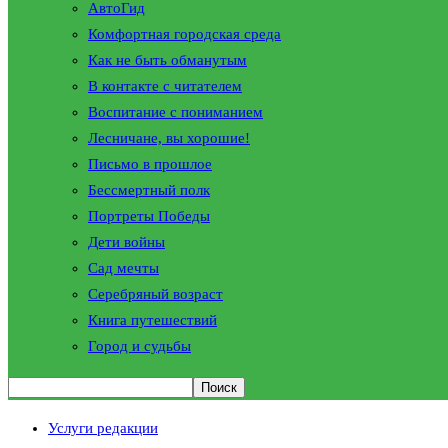
АвтоГид
Комфортная городская среда
Как не быть обманутым
В контакте с читателем
Воспитание с пониманием
Лесничане, вы хорошие!
Письмо в прошлое
Бессмертный полк
Портреты Победы
Дети войны
Сад мечты
Серебряный возраст
Книга путешествий
Город и судьбы
Услуги редакции