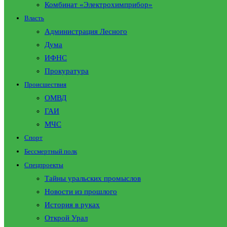
Комбинат «Электрохимприбор»
Власть
Администрация Лесного
Дума
ИФНС
Прокуратура
Происшествия
ОМВД
ГАИ
МЧС
Спорт
Бессмертный полк
Спецпроекты
Тайны уральских промыслов
Новости из прошлого
История в руках
Открой Урал