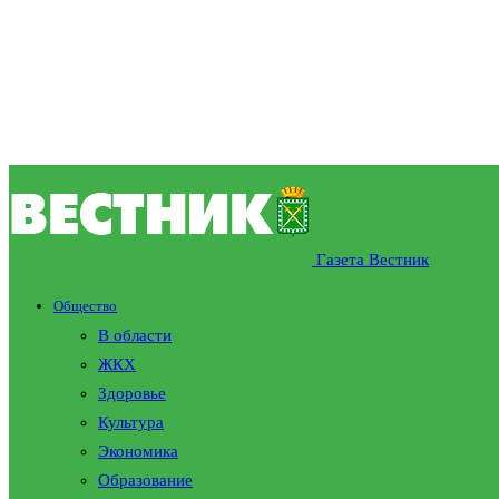
Газета Вестник
Общество
В области
ЖКХ
Здоровье
Культура
Экономика
Образование