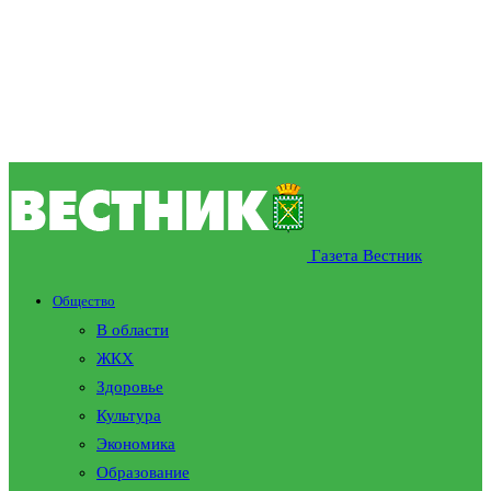
Газета Вестник
Общество
В области
ЖКХ
Здоровье
Культура
Экономика
Образование