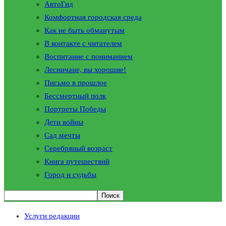
АвтоГид
Комфортная городская среда
Как не быть обманутым
В контакте с читателем
Воспитание с пониманием
Лесничане, вы хорошие!
Письмо в прошлое
Бессмертный полк
Портреты Победы
Дети войны
Сад мечты
Серебряный возраст
Книга путешествий
Город и судьбы
Услуги редакции