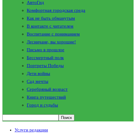
АвтоГид
Комфортная городская среда
Как не быть обманутым
В контакте с читателем
Воспитание с пониманием
Лесничане, вы хорошие!
Письмо в прошлое
Бессмертный полк
Портреты Победы
Дети войны
Сад мечты
Серебряный возраст
Книга путешествий
Город и судьбы
Услуги редакции