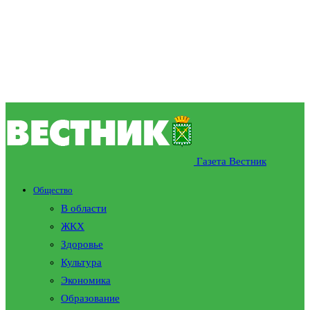
Газета Вестник
Общество
В области
ЖКХ
Здоровье
Культура
Экономика
Образование