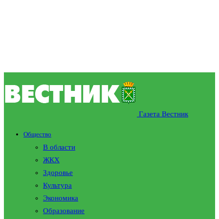
Газета Вестник
Общество
В области
ЖКХ
Здоровье
Культура
Экономика
Образование