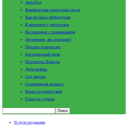
АвтоГид
Комфортная городская среда
Как не быть обманутым
В контакте с читателем
Воспитание с пониманием
Лесничане, вы хорошие!
Письмо в прошлое
Бессмертный полк
Портреты Победы
Дети войны
Сад мечты
Серебряный возраст
Книга путешествий
Город и судьбы
Услуги редакции