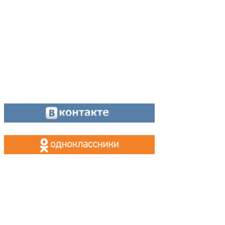
Отдел рекламы:
8 (34342) 26778
Касса, приём объявлений:
8 (34342) 26778
МАХ, Telegram:
+7 (955) 088 35 24
Оставайтесь на связи