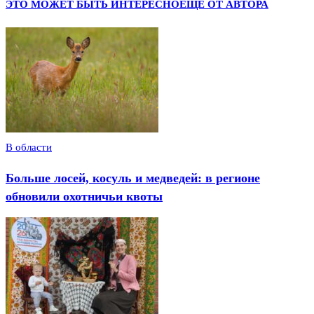
ЭТО МОЖЕТ БЫТЬ ИНТЕРЕСНО
ЕЩЕ ОТ АВТОРА
В области
Больше лосей, косуль и медведей: в регионе
обновили охотничьи квоты