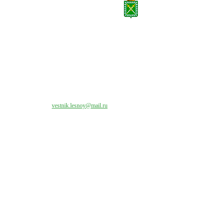
Все права на материалы, публикуемые на сайте vestnik-lesnoy.ru, защищены. Никакая
часть данных публикуемых материалов не может быть воспроизведена в какой бы то
ни было форме без письменного разрешения МАУ «ЦИИОС».
Свяжитесь с нами:
vestnik.lesnoy@mail.ru
Наши контакты
Адрес:
624200, г. Лесной Свердловской области, ул. Чапаева, 3А
Директор:
8 (34342) 26776
Главный редактор:
8 (34342) 26776