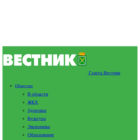
Газета Вестник
Общество
В области
ЖКХ
Здоровье
Культура
Экономика
Образование