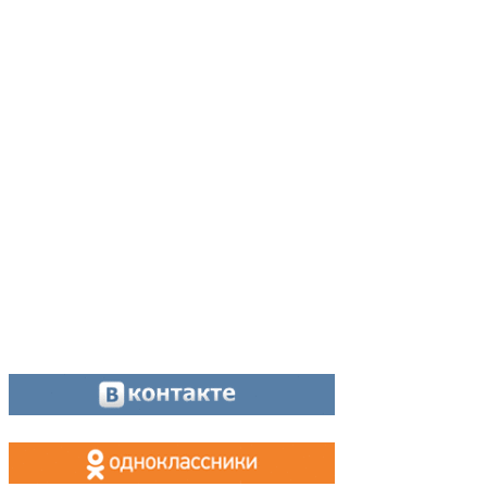
Адрес:
624200, г. Лесной Свердловской области, ул. Чапаева, 3А
Директор:
8 (34342) 26776
Главный редактор:
8 (34342) 26776
Отдел рекламы:
8 (34342) 26778
Касса, приём объявлений:
8 (34342) 26778
МАХ, Telegram:
+7 (955) 088 35 24
Оставайтесь на связи