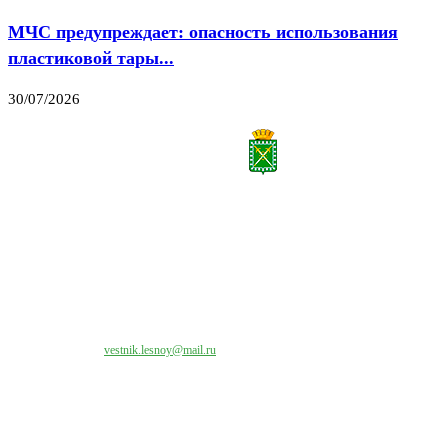
МЧС предупреждает: опасность использования
пластиковой тары...
30/07/2026
Все права на материалы, публикуемые на сайте vestnik-lesnoy.ru, защищены. Никакая
часть данных публикуемых материалов не может быть воспроизведена в какой бы то
ни было форме без письменного разрешения МАУ «ЦИИОС».
Свяжитесь с нами:
vestnik.lesnoy@mail.ru
Наши контакты