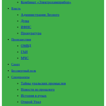
Комбинат «Электрохимприбор»
Власть
Администрация Лесного
Дума
ИФНС
Прокуратура
Происшествия
ОМВД
ГАИ
МЧС
Спорт
Бессмертный полк
Спецпроекты
Тайны уральских промыслов
Новости из прошлого
История в руках
Открой Урал