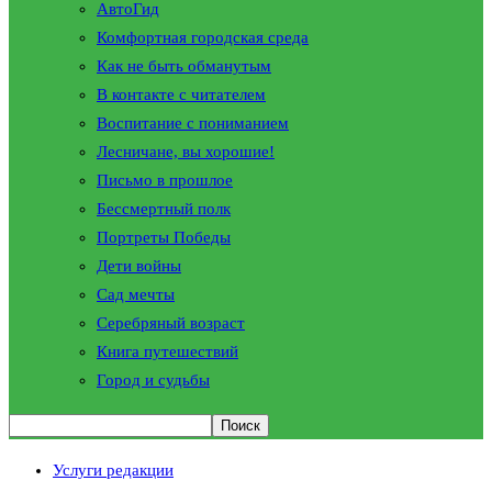
АвтоГид
Комфортная городская среда
Как не быть обманутым
В контакте с читателем
Воспитание с пониманием
Лесничане, вы хорошие!
Письмо в прошлое
Бессмертный полк
Портреты Победы
Дети войны
Сад мечты
Серебряный возраст
Книга путешествий
Город и судьбы
Услуги редакции