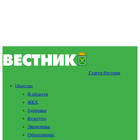
Газета Вестник
Общество
В области
ЖКХ
Здоровье
Культура
Экономика
Образование