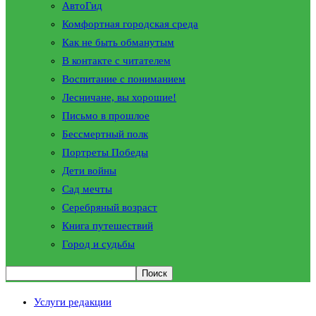
АвтоГид
Комфортная городская среда
Как не быть обманутым
В контакте с читателем
Воспитание с пониманием
Лесничане, вы хорошие!
Письмо в прошлое
Бессмертный полк
Портреты Победы
Дети войны
Сад мечты
Серебряный возраст
Книга путешествий
Город и судьбы
Услуги редакции