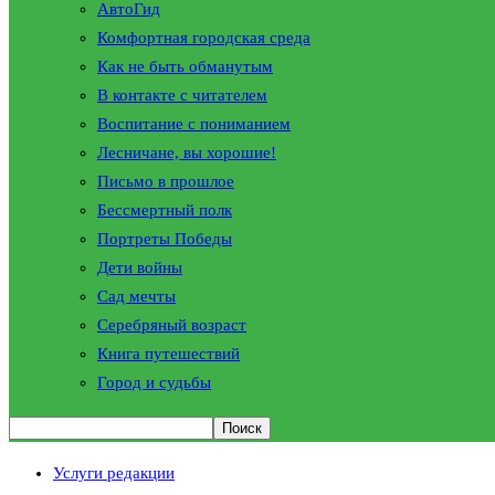
АвтоГид
Комфортная городская среда
Как не быть обманутым
В контакте с читателем
Воспитание с пониманием
Лесничане, вы хорошие!
Письмо в прошлое
Бессмертный полк
Портреты Победы
Дети войны
Сад мечты
Серебряный возраст
Книга путешествий
Город и судьбы
Услуги редакции