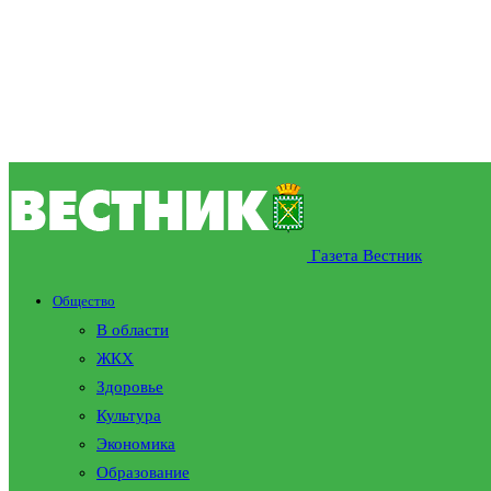
Газета Вестник
Общество
В области
ЖКХ
Здоровье
Культура
Экономика
Образование