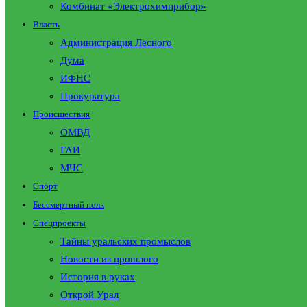
Комбинат «Электрохимприбор»
Власть
Администрация Лесного
Дума
ИФНС
Прокуратура
Происшествия
ОМВД
ГАИ
МЧС
Спорт
Бессмертный полк
Спецпроекты
Тайны уральских промыслов
Новости из прошлого
История в руках
Открой Урал