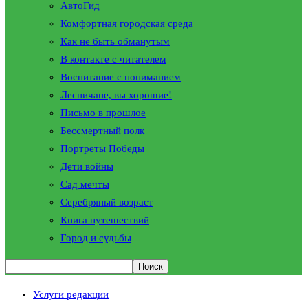
АвтоГид
Комфортная городская среда
Как не быть обманутым
В контакте с читателем
Воспитание с пониманием
Лесничане, вы хорошие!
Письмо в прошлое
Бессмертный полк
Портреты Победы
Дети войны
Сад мечты
Серебряный возраст
Книга путешествий
Город и судьбы
Услуги редакции