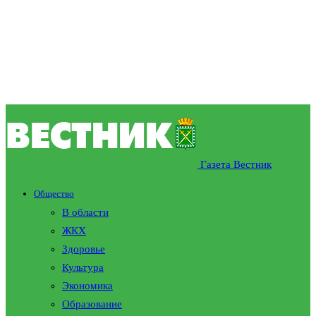
Газета Вестник
Общество
В области
ЖКХ
Здоровье
Культура
Экономика
Образование