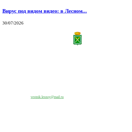
Вирус под видом видео: в Лесном...
30/07/2026
Все права на материалы, публикуемые на сайте vestnik-lesnoy.ru, защищены. Никакая
часть данных публикуемых материалов не может быть воспроизведена в какой бы то
ни было форме без письменного разрешения МАУ «ЦИИОС».
Свяжитесь с нами:
vestnik.lesnoy@mail.ru
Наши контакты