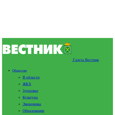
Газета Вестник
Общество
В области
ЖКХ
Здоровье
Культура
Экономика
Образование