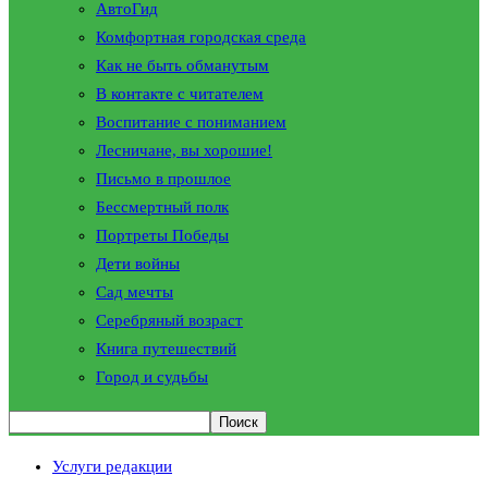
АвтоГид
Комфортная городская среда
Как не быть обманутым
В контакте с читателем
Воспитание с пониманием
Лесничане, вы хорошие!
Письмо в прошлое
Бессмертный полк
Портреты Победы
Дети войны
Сад мечты
Серебряный возраст
Книга путешествий
Город и судьбы
Услуги редакции