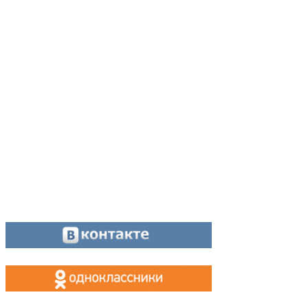
Адрес:
624200, г. Лесной Свердловской области, ул. Чапаева, 3А
Директор:
8 (34342) 26776
Главный редактор:
8 (34342) 26776
Отдел рекламы:
8 (34342) 26778
Касса, приём объявлений:
8 (34342) 26778
МАХ, Telegram:
+7 (955) 088 35 24
Оставайтесь на связи