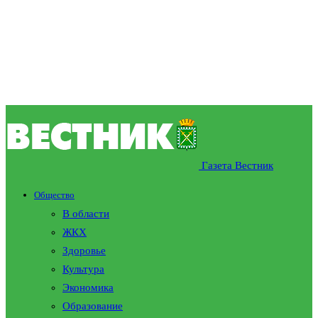
Газета Вестник
Общество
В области
ЖКХ
Здоровье
Культура
Экономика
Образование