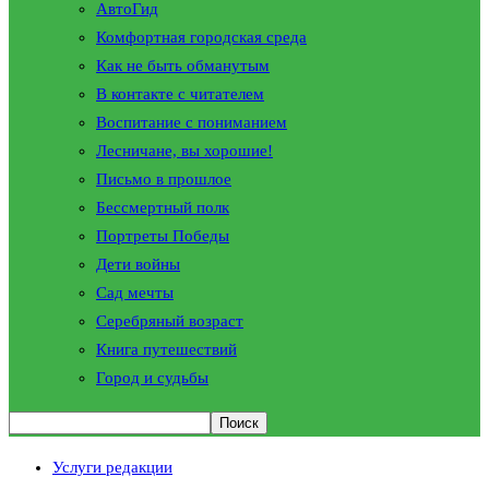
АвтоГид
Комфортная городская среда
Как не быть обманутым
В контакте с читателем
Воспитание с пониманием
Лесничане, вы хорошие!
Письмо в прошлое
Бессмертный полк
Портреты Победы
Дети войны
Сад мечты
Серебряный возраст
Книга путешествий
Город и судьбы
Услуги редакции