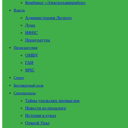
Комбинат «Электрохимприбор»
Власть
Администрация Лесного
Дума
ИФНС
Прокуратура
Происшествия
ОМВД
ГАИ
МЧС
Спорт
Бессмертный полк
Спецпроекты
Тайны уральских промыслов
Новости из прошлого
История в руках
Открой Урал