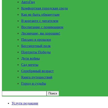
АвтоГид
Комфортная городская среда
Как не быть обманутым
В контакте с читателем
Воспитание с пониманием
Лесничане, вы хорошие!
Письмо в прошлое
Бессмертный полк
Портреты Победы
Дети войны
Сад мечты
Серебряный возраст
Книга путешествий
Город и судьбы
Услуги редакции