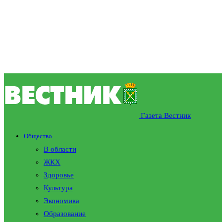
Газета Вестник
Общество
В области
ЖКХ
Здоровье
Культура
Экономика
Образование