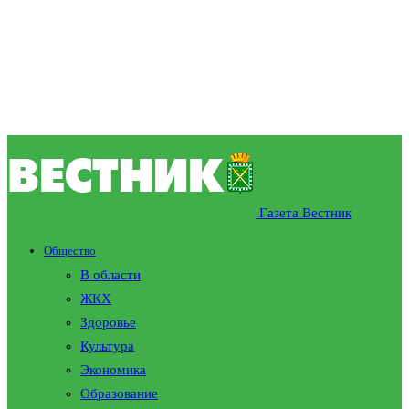
Газета Вестник
Общество
В области
ЖКХ
Здоровье
Культура
Экономика
Образование