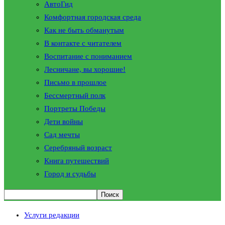
АвтоГид
Комфортная городская среда
Как не быть обманутым
В контакте с читателем
Воспитание с пониманием
Лесничане, вы хорошие!
Письмо в прошлое
Бессмертный полк
Портреты Победы
Дети войны
Сад мечты
Серебряный возраст
Книга путешествий
Город и судьбы
Услуги редакции