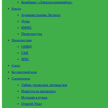
Комбинат «Электрохимприбор»
Власть
Администрация Лесного
Дума
ИФНС
Прокуратура
Происшествия
ОМВД
ГАИ
МЧС
Спорт
Бессмертный полк
Спецпроекты
Тайны уральских промыслов
Новости из прошлого
История в руках
Открой Урал