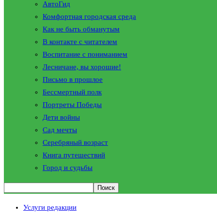
АвтоГид
Комфортная городская среда
Как не быть обманутым
В контакте с читателем
Воспитание с пониманием
Лесничане, вы хорошие!
Письмо в прошлое
Бессмертный полк
Портреты Победы
Дети войны
Сад мечты
Серебряный возраст
Книга путешествий
Город и судьбы
Услуги редакции