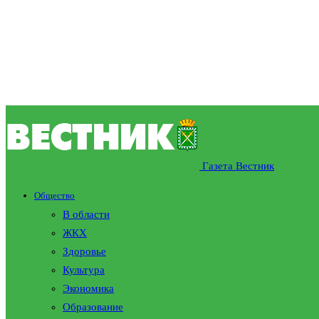
Газета Вестник
Общество
В области
ЖКХ
Здоровье
Культура
Экономика
Образование