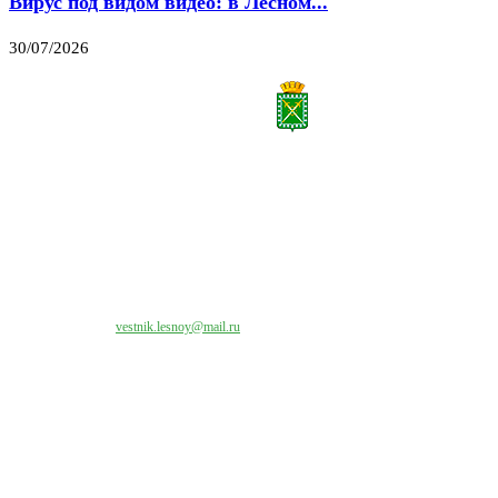
Вирус под видом видео: в Лесном...
30/07/2026
Все права на материалы, публикуемые на сайте vestnik-lesnoy.ru, защищены. Никакая
часть данных публикуемых материалов не может быть воспроизведена в какой бы то
ни было форме без письменного разрешения МАУ «ЦИИОС».
Свяжитесь с нами:
vestnik.lesnoy@mail.ru
Наши контакты