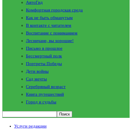
АвтоГид
Комфортная городская среда
Как не быть обманутым
В контакте с читателем
Воспитание с пониманием
Лесничане, вы хорошие!
Письмо в прошлое
Бессмертный полк
Портреты Победы
Дети войны
Сад мечты
Серебряный возраст
Книга путешествий
Город и судьбы
Услуги редакции