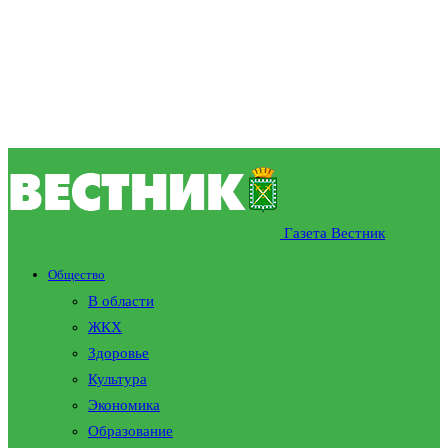
Газета Вестник
Общество
В области
ЖКХ
Здоровье
Культура
Экономика
Образование