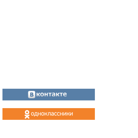
Адрес:
624200, г. Лесной Свердловской области, ул. Чапаева, 3А
Директор:
8 (34342) 26776
Главный редактор:
8 (34342) 26776
Отдел рекламы:
8 (34342) 26778
Касса, приём объявлений:
8 (34342) 26778
МАХ, Telegram:
+7 (955) 088 35 24
Оставайтесь на связи