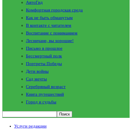
АвтоГид
Комфортная городская среда
Как не быть обманутым
В контакте с читателем
Воспитание с пониманием
Лесничане, вы хорошие!
Письмо в прошлое
Бессмертный полк
Портреты Победы
Дети войны
Сад мечты
Серебряный возраст
Книга путешествий
Город и судьбы
Услуги редакции