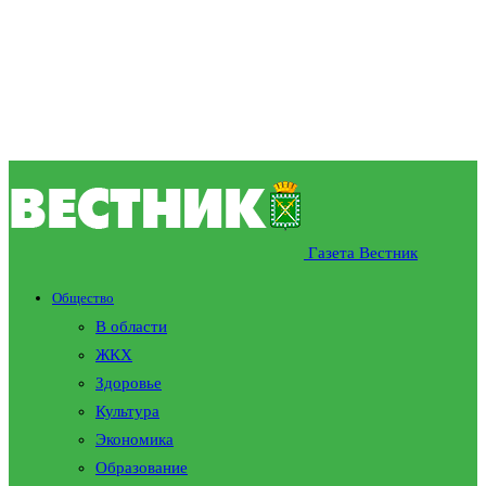
Газета Вестник
Общество
В области
ЖКХ
Здоровье
Культура
Экономика
Образование