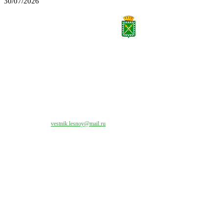
30/07/2026
Все права на материалы, публикуемые на сайте vestnik-lesnoy.ru, защищены. Никакая
часть данных публикуемых материалов не может быть воспроизведена в какой бы то
ни было форме без письменного разрешения МАУ «ЦИИОС».
Свяжитесь с нами:
vestnik.lesnoy@mail.ru
Наши контакты
Адрес:
624200, г. Лесной Свердловской области, ул. Чапаева, 3А
Директор:
8 (34342) 26776