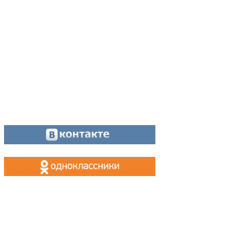
Главный редактор:
8 (34342) 26776
Отдел рекламы:
8 (34342) 26778
Касса, приём объявлений:
8 (34342) 26778
МАХ, Telegram:
+7 (955) 088 35 24
Оставайтесь на связи