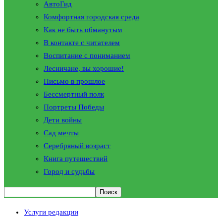
АвтоГид
Комфортная городская среда
Как не быть обманутым
В контакте с читателем
Воспитание с пониманием
Лесничане, вы хорошие!
Письмо в прошлое
Бессмертный полк
Портреты Победы
Дети войны
Сад мечты
Серебряный возраст
Книга путешествий
Город и судьбы
Услуги редакции