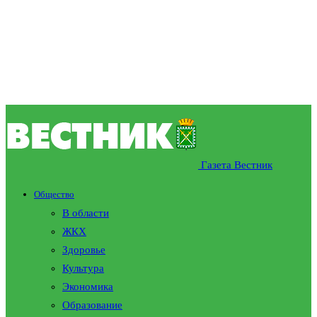
Газета Вестник
Общество
В области
ЖКХ
Здоровье
Культура
Экономика
Образование