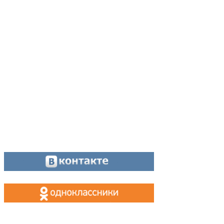
Адрес:
624200, г. Лесной Свердловской области, ул. Чапаева, 3А
Директор:
8 (34342) 26776
Главный редактор:
8 (34342) 26776
Отдел рекламы:
8 (34342) 26778
Касса, приём объявлений:
8 (34342) 26778
МАХ, Telegram:
+7 (955) 088 35 24
Оставайтесь на связи