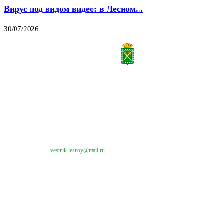
Вирус под видом видео: в Лесном...
30/07/2026
Все права на материалы, публикуемые на сайте vestnik-lesnoy.ru, защищены. Никакая
часть данных публикуемых материалов не может быть воспроизведена в какой бы то
ни было форме без письменного разрешения МАУ «ЦИИОС».
Свяжитесь с нами:
vestnik.lesnoy@mail.ru
Наши контакты