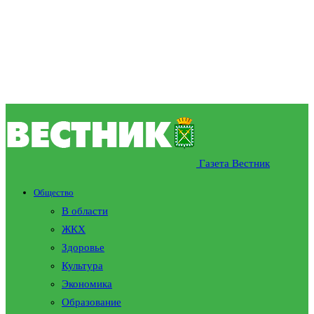
Газета Вестник
Общество
В области
ЖКХ
Здоровье
Культура
Экономика
Образование