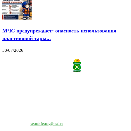
МЧС предупреждает: опасность использования
пластиковой тары...
30/07/2026
Все права на материалы, публикуемые на сайте vestnik-lesnoy.ru, защищены. Никакая
часть данных публикуемых материалов не может быть воспроизведена в какой бы то
ни было форме без письменного разрешения МАУ «ЦИИОС».
Свяжитесь с нами:
vestnik.lesnoy@mail.ru