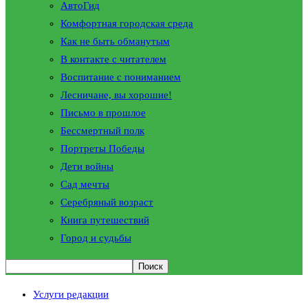
АвтоГид
Комфортная городская среда
Как не быть обманутым
В контакте с читателем
Воспитание с пониманием
Лесничане, вы хорошие!
Письмо в прошлое
Бессмертный полк
Портреты Победы
Дети войны
Сад мечты
Серебряный возраст
Книга путешествий
Город и судьбы
Услуги редакции