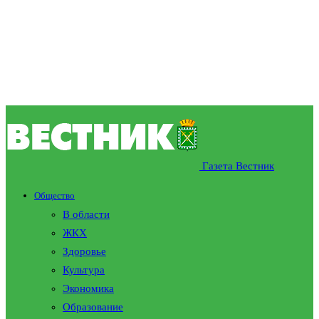
Газета Вестник
Общество
В области
ЖКХ
Здоровье
Культура
Экономика
Образование