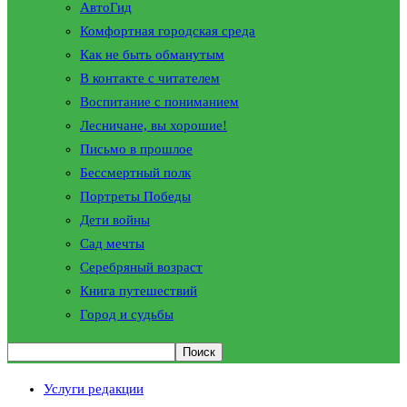
АвтоГид
Комфортная городская среда
Как не быть обманутым
В контакте с читателем
Воспитание с пониманием
Лесничане, вы хорошие!
Письмо в прошлое
Бессмертный полк
Портреты Победы
Дети войны
Сад мечты
Серебряный возраст
Книга путешествий
Город и судьбы
Услуги редакции