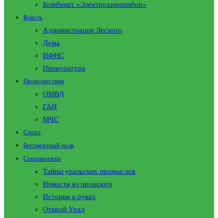
Комбинат «Электрохимприбор»
Власть
Администрация Лесного
Дума
ИФНС
Прокуратура
Происшествия
ОМВД
ГАИ
МЧС
Спорт
Бессмертный полк
Спецпроекты
Тайны уральских промыслов
Новости из прошлого
История в руках
Открой Урал