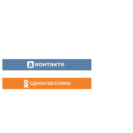
Касса, приём объявлений:
8 (34342) 26778
МАХ, Telegram:
+7 (955) 088 35 24
Оставайтесь на связи