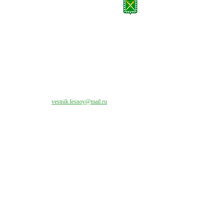
Все права на материалы, публикуемые на сайте vestnik-lesnoy.ru, защищены. Никакая
часть данных публикуемых материалов не может быть воспроизведена в какой бы то
ни было форме без письменного разрешения МАУ «ЦИИОС».
Свяжитесь с нами:
vestnik.lesnoy@mail.ru
Наши контакты
Адрес:
624200, г. Лесной Свердловской области, ул. Чапаева, 3А
Директор:
8 (34342) 26776
Главный редактор:
8 (34342) 26776
Отдел рекламы:
8 (34342) 26778