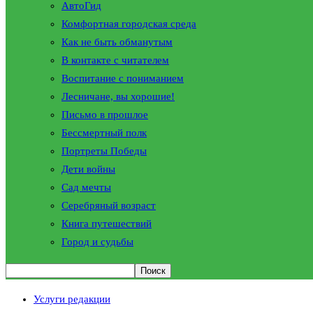
АвтоГид
Комфортная городская среда
Как не быть обманутым
В контакте с читателем
Воспитание с пониманием
Лесничане, вы хорошие!
Письмо в прошлое
Бессмертный полк
Портреты Победы
Дети войны
Сад мечты
Серебряный возраст
Книга путешествий
Город и судьбы
Услуги редакции