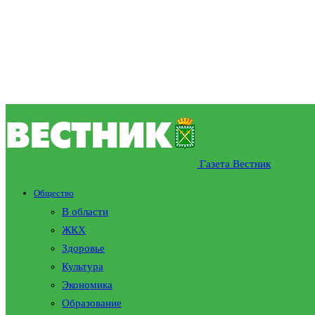
Газета Вестник
Общество
В области
ЖКХ
Здоровье
Культура
Экономика
Образование