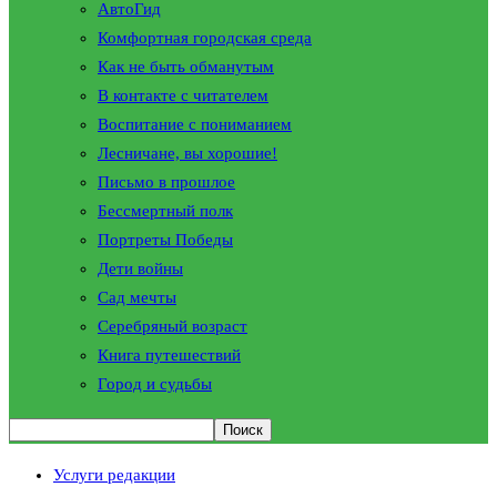
АвтоГид
Комфортная городская среда
Как не быть обманутым
В контакте с читателем
Воспитание с пониманием
Лесничане, вы хорошие!
Письмо в прошлое
Бессмертный полк
Портреты Победы
Дети войны
Сад мечты
Серебряный возраст
Книга путешествий
Город и судьбы
Услуги редакции