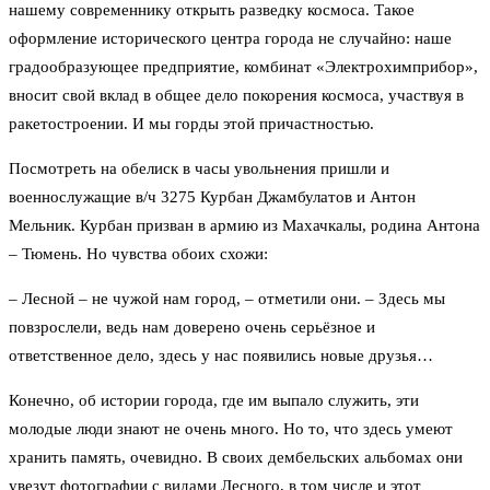
нашему современнику открыть разведку космоса. Такое
оформление исторического центра города не случайно: наше
градообразующее предприятие, комбинат «Электрохимприбор»,
вносит свой вклад в общее дело покорения космоса, участвуя в
ракетостроении. И мы горды этой причастностью.
Посмотреть на обелиск в часы увольнения пришли и
военнослужащие в/ч 3275 Курбан Джамбулатов и Антон
Мельник. Курбан призван в армию из Махачкалы, родина Антона
– Тюмень. Но чувства обоих схожи:
– Лесной – не чужой нам город, – отметили они. – Здесь мы
повзрослели, ведь нам доверено очень серьёзное и
ответственное дело, здесь у нас появились новые друзья…
Конечно, об истории города, где им выпало служить, эти
молодые люди знают не очень много. Но то, что здесь умеют
хранить память, очевидно. В своих дембельских альбомах они
увезут фотографии с видами Лесного, в том числе и этот