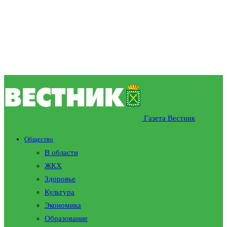
Газета Вестник
Общество
В области
ЖКХ
Здоровье
Культура
Экономика
Образование