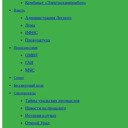
Комбинат «Электрохимприбор»
Власть
Администрация Лесного
Дума
ИФНС
Прокуратура
Происшествия
ОМВД
ГАИ
МЧС
Спорт
Бессмертный полк
Спецпроекты
Тайны уральских промыслов
Новости из прошлого
История в руках
Открой Урал