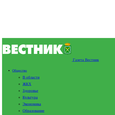
Газета Вестник
Общество
В области
ЖКХ
Здоровье
Культура
Экономика
Образование