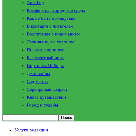
АвтоГид
Комфортная городская среда
Как не быть обманутым
В контакте с читателем
Воспитание с пониманием
Лесничане, вы хорошие!
Письмо в прошлое
Бессмертный полк
Портреты Победы
Дети войны
Сад мечты
Серебряный возраст
Книга путешествий
Город и судьбы
Услуги редакции