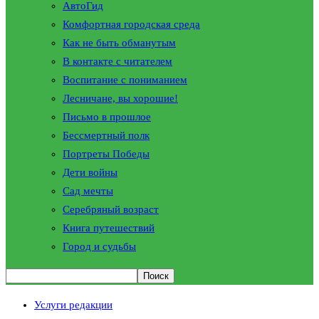
АвтоГид
Комфортная городская среда
Как не быть обманутым
В контакте с читателем
Воспитание с пониманием
Лесничане, вы хорошие!
Письмо в прошлое
Бессмертный полк
Портреты Победы
Дети войны
Сад мечты
Серебряный возраст
Книга путешествий
Город и судьбы
Услуги редакции