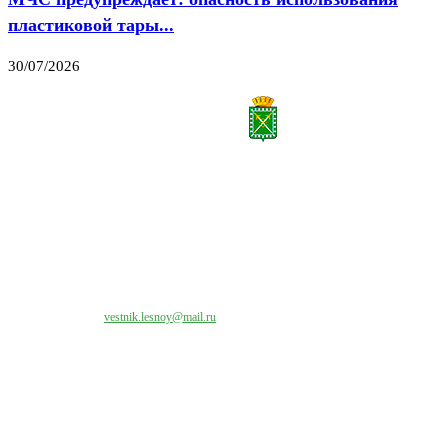
пластиковой тары...
30/07/2026
Все права на материалы, публикуемые на сайте vestnik-lesnoy.ru, защищены. Никакая
часть данных публикуемых материалов не может быть воспроизведена в какой бы то
ни было форме без письменного разрешения МАУ «ЦИИОС».
Свяжитесь с нами:
vestnik.lesnoy@mail.ru
Наши контакты