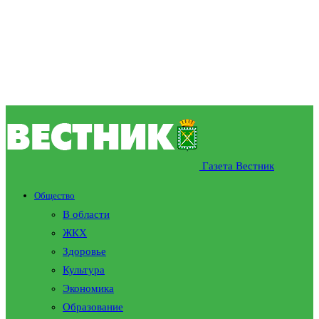
Газета Вестник
Общество
В области
ЖКХ
Здоровье
Культура
Экономика
Образование