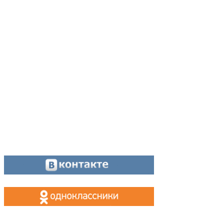
Адрес:
624200, г. Лесной Свердловской области, ул. Чапаева, 3А
Директор:
8 (34342) 26776
Главный редактор:
8 (34342) 26776
Отдел рекламы:
8 (34342) 26778
Касса, приём объявлений:
8 (34342) 26778
МАХ, Telegram:
+7 (955) 088 35 24
Оставайтесь на связи