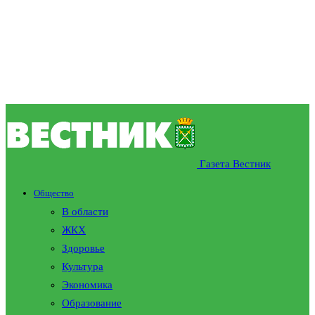
Газета Вестник
Общество
В области
ЖКХ
Здоровье
Культура
Экономика
Образование