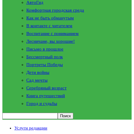
АвтоГид
Комфортная городская среда
Как не быть обманутым
В контакте с читателем
Воспитание с пониманием
Лесничане, вы хорошие!
Письмо в прошлое
Бессмертный полк
Портреты Победы
Дети войны
Сад мечты
Серебряный возраст
Книга путешествий
Город и судьбы
Услуги редакции