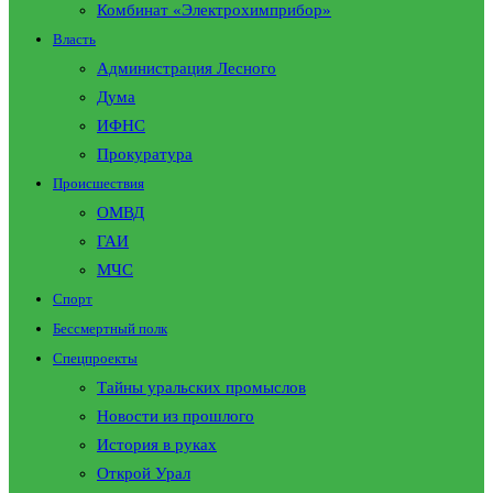
Комбинат «Электрохимприбор»
Власть
Администрация Лесного
Дума
ИФНС
Прокуратура
Происшествия
ОМВД
ГАИ
МЧС
Спорт
Бессмертный полк
Спецпроекты
Тайны уральских промыслов
Новости из прошлого
История в руках
Открой Урал