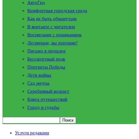
АвтоГид
Комфортная городская среда
Как не быть обманутым
В контакте с читателем
Воспитание с пониманием
Лесничане, вы хорошие!
Письмо в прошлое
Бессмертный полк
Портреты Победы
Дети войны
Сад мечты
Серебряный возраст
Книга путешествий
Город и судьбы
Услуги редакции