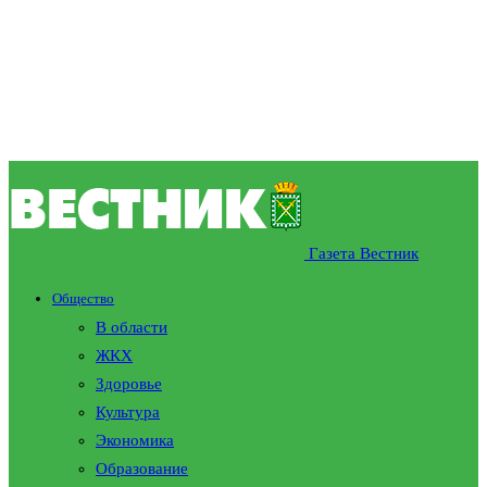
Газета Вестник
Общество
В области
ЖКХ
Здоровье
Культура
Экономика
Образование