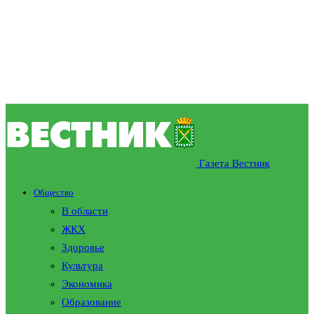
Газета Вестник
Общество
В области
ЖКХ
Здоровье
Культура
Экономика
Образование