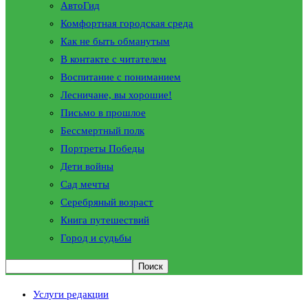
АвтоГид
Комфортная городская среда
Как не быть обманутым
В контакте с читателем
Воспитание с пониманием
Лесничане, вы хорошие!
Письмо в прошлое
Бессмертный полк
Портреты Победы
Дети войны
Сад мечты
Серебряный возраст
Книга путешествий
Город и судьбы
Услуги редакции