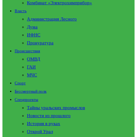
Комбинат «Электрохимприбор»
Власть
Администрация Лесного
Дума
ИФНС
Прокуратура
Происшествия
ОМВД
ГАИ
МЧС
Спорт
Бессмертный полк
Спецпроекты
Тайны уральских промыслов
Новости из прошлого
История в руках
Открой Урал