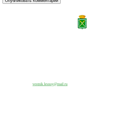
Все права на материалы, публикуемые на сайте vestnik-lesnoy.ru, защищены. Никакая
часть данных публикуемых материалов не может быть воспроизведена в какой бы то
ни было форме без письменного разрешения МАУ «ЦИИОС».
Свяжитесь с нами:
vestnik.lesnoy@mail.ru
Наши контакты
Адрес:
624200, г. Лесной Свердловской области, ул. Чапаева, 3А