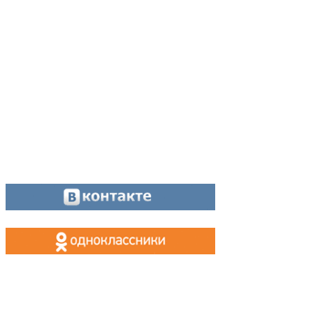
Директор:
8 (34342) 26776
Главный редактор:
8 (34342) 26776
Отдел рекламы:
8 (34342) 26778
Касса, приём объявлений:
8 (34342) 26778
МАХ, Telegram:
+7 (955) 088 35 24
Оставайтесь на связи