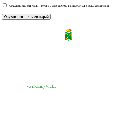
Сохранить моё имя, email и вебсайт в этом браузере для последующих моих комментариев
Все права на материалы, публикуемые на сайте vestnik-lesnoy.ru, защищены. Никакая
часть данных публикуемых материалов не может быть воспроизведена в какой бы то
ни было форме без письменного разрешения МАУ «ЦИИОС».
Свяжитесь с нами:
vestnik.lesnoy@mail.ru
Наши контакты