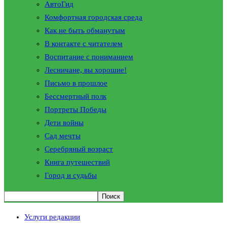
АвтоГид
Комфортная городская среда
Как не быть обманутым
В контакте с читателем
Воспитание с пониманием
Лесничане, вы хорошие!
Письмо в прошлое
Бессмертный полк
Портреты Победы
Дети войны
Сад мечты
Серебряный возраст
Книга путешествий
Город и судьбы
Услуги редакции