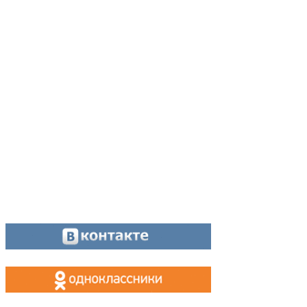
Адрес:
624200, г. Лесной Свердловской области, ул. Чапаева, 3А
Директор:
8 (34342) 26776
Главный редактор:
8 (34342) 26776
Отдел рекламы:
8 (34342) 26778
Касса, приём объявлений:
8 (34342) 26778
МАХ, Telegram:
+7 (955) 088 35 24
Оставайтесь на связи