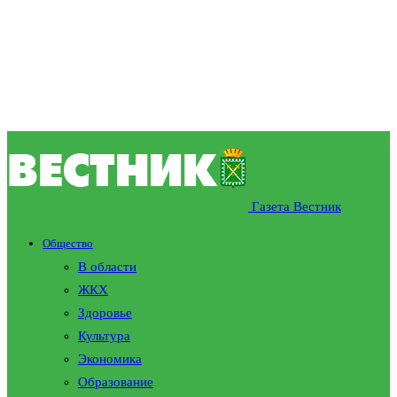
Газета Вестник
Общество
В области
ЖКХ
Здоровье
Культура
Экономика
Образование