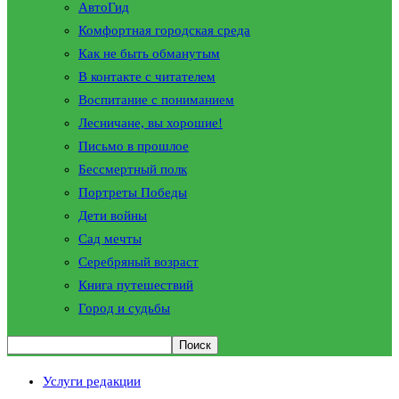
АвтоГид
Комфортная городская среда
Как не быть обманутым
В контакте с читателем
Воспитание с пониманием
Лесничане, вы хорошие!
Письмо в прошлое
Бессмертный полк
Портреты Победы
Дети войны
Сад мечты
Серебряный возраст
Книга путешествий
Город и судьбы
Услуги редакции