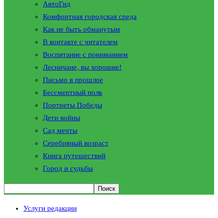
АвтоГид
Комфортная городская среда
Как не быть обманутым
В контакте с читателем
Воспитание с пониманием
Лесничане, вы хорошие!
Письмо в прошлое
Бессмертный полк
Портреты Победы
Дети войны
Сад мечты
Серебряный возраст
Книга путешествий
Город и судьбы
Услуги редакции