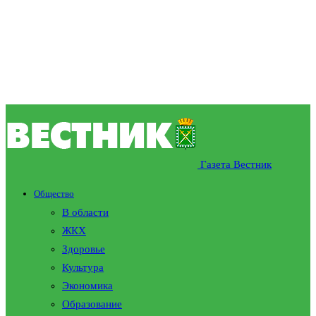
Газета Вестник
Общество
В области
ЖКХ
Здоровье
Культура
Экономика
Образование