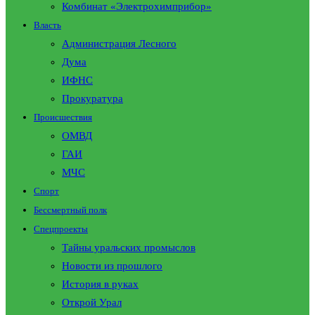
Комбинат «Электрохимприбор»
Власть
Администрация Лесного
Дума
ИФНС
Прокуратура
Происшествия
ОМВД
ГАИ
МЧС
Спорт
Бессмертный полк
Спецпроекты
Тайны уральских промыслов
Новости из прошлого
История в руках
Открой Урал