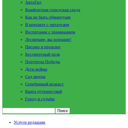
АвтоГид
Комфортная городская среда
Как не быть обманутым
В контакте с читателем
Воспитание с пониманием
Лесничане, вы хорошие!
Письмо в прошлое
Бессмертный полк
Портреты Победы
Дети войны
Сад мечты
Серебряный возраст
Книга путешествий
Город и судьбы
Услуги редакции