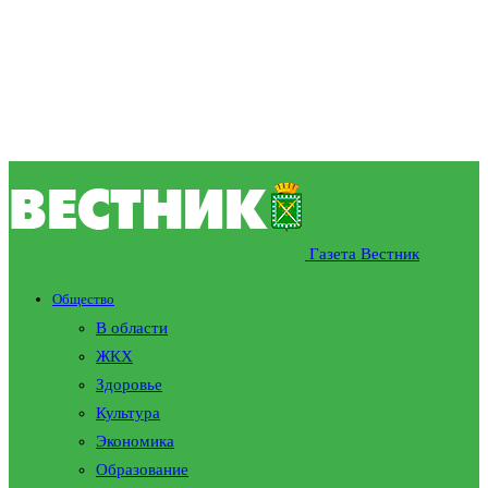
Газета Вестник
Общество
В области
ЖКХ
Здоровье
Культура
Экономика
Образование