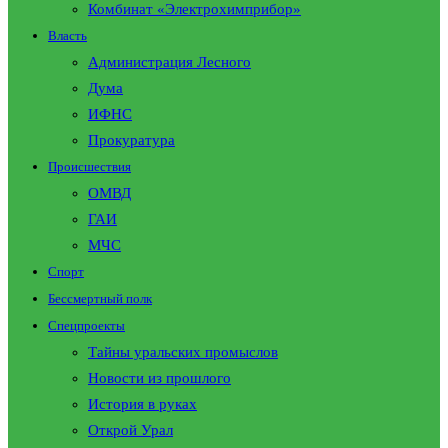
Комбинат «Электрохимприбор»
Власть
Администрация Лесного
Дума
ИФНС
Прокуратура
Происшествия
ОМВД
ГАИ
МЧС
Спорт
Бессмертный полк
Спецпроекты
Тайны уральских промыслов
Новости из прошлого
История в руках
Открой Урал