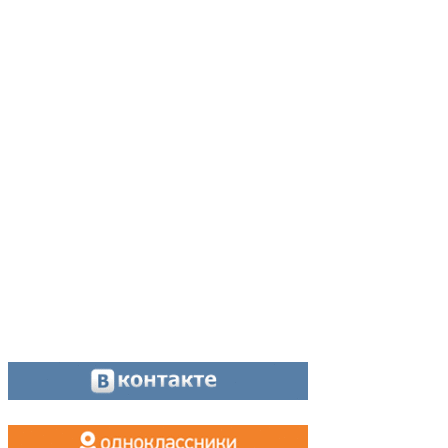
Адрес:
624200, г. Лесной Свердловской области, ул. Чапаева, 3А
Директор:
8 (34342) 26776
Главный редактор:
8 (34342) 26776
Отдел рекламы:
8 (34342) 26778
Касса, приём объявлений:
8 (34342) 26778
МАХ, Telegram:
+7 (955) 088 35 24
Оставайтесь на связи