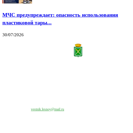
МЧС предупреждает: опасность использования
пластиковой тары...
30/07/2026
Все права на материалы, публикуемые на сайте vestnik-lesnoy.ru, защищены. Никакая
часть данных публикуемых материалов не может быть воспроизведена в какой бы то
ни было форме без письменного разрешения МАУ «ЦИИОС».
Свяжитесь с нами:
vestnik.lesnoy@mail.ru
Наши контакты