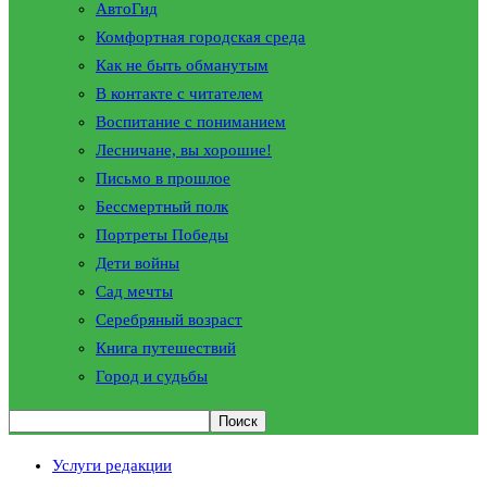
АвтоГид
Комфортная городская среда
Как не быть обманутым
В контакте с читателем
Воспитание с пониманием
Лесничане, вы хорошие!
Письмо в прошлое
Бессмертный полк
Портреты Победы
Дети войны
Сад мечты
Серебряный возраст
Книга путешествий
Город и судьбы
Услуги редакции