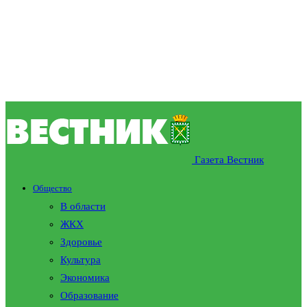
Газета Вестник
Общество
В области
ЖКХ
Здоровье
Культура
Экономика
Образование